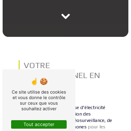
VOTRE
PROFESSIONNEL EN
SÉCURITÉ
Ce site utilise des cookies
EN SAÔNE-ET-LOIRE
et vous donne le contrôle
sur ceux que vous
TECHSIR
est une entreprise d'électricité
souhaitez activer
spécialisée dans l’installation des
systèmes d'alarme, de vidéosurveillance, de
Tout accepter
contrôle d'accès, d'interphones
pour les