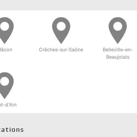
âcon
Crêches-sur-Saône
Belleville-en-
Beaujolais
t-d'Ain
tations