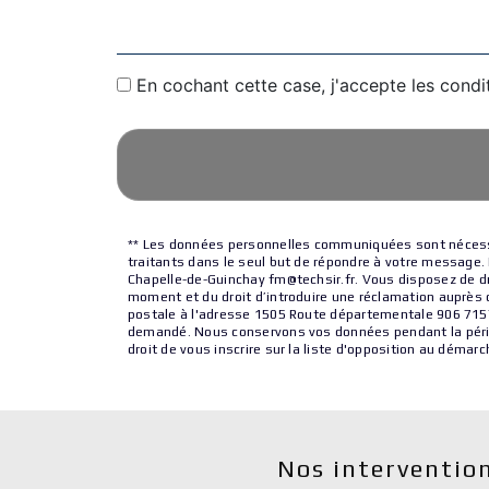
En cochant cette case, j'accepte les condi
** Les données personnelles communiquées sont nécessai
traitants dans le seul but de répondre à votre messag
Chapelle-de-Guinchay fm@techsir.fr. Vous disposez de droi
moment et du droit d’introduire une réclamation auprès d
postale à l'adresse 1505 Route départementale 906 71570 
demandé. Nous conservons vos données pendant la période
droit de vous inscrire sur la liste d'opposition au déma
Nos intervention