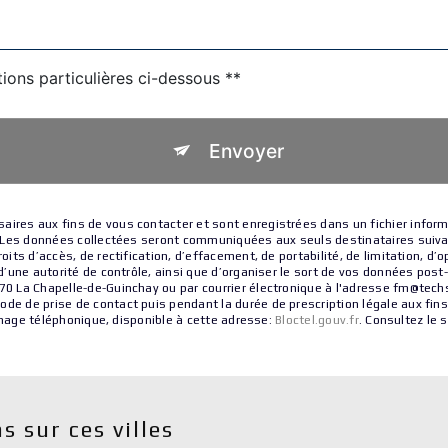
tions particulières ci-dessous **
Envoyer
res aux fins de vous contacter et sont enregistrées dans un fichier inform
e. Les données collectées seront communiquées aux seuls destinataires sui
ts d’accès, de rectification, d’effacement, de portabilité, de limitation, d’
’une autorité de contrôle, ainsi que d’organiser le sort de vos données pos
La Chapelle-de-Guinchay ou par courrier électronique à l'adresse fm@techsir.
 de prise de contact puis pendant la durée de prescription légale aux fins
rchage téléphonique, disponible à cette adresse:
Bloctel.gouv.fr
. Consultez le s
s sur ces villes