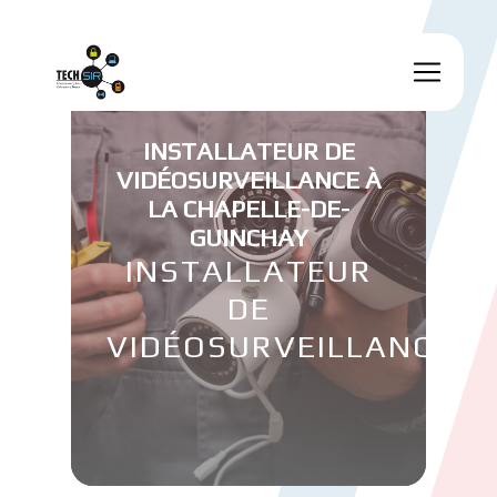
Panneau de gestion des cookies
INSTALLATEUR DE
VIDÉOSURVEILLANCE À
LA CHAPELLE-DE-
GUINCHAY
INSTALLATEUR
DE
VIDÉOSURVEILLANCE