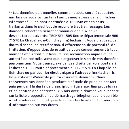
** Les données personnelles communiquées sont nécessaires
aux fins de vous contacter et sont enregistrées dans un fichier
informatisé. Elles sont destinées à TECHSIR et ses sous-
traitants dans le seul but de répondre à votre message. Les
données collectées seront communiquées aux seuls
destinataires suivants: TECHSIR 1505 Route départementale 906
71570 La Chapelle-de-Guinchay fm@techsir.fr. Vous disposez de
droits d’accès, de rectification, d’effacement, de portabilité, de
limitation, d’opposition, de retrait de votre consentement à tout
moment et du droit d’introduire une réclamation auprès d’une
autorité de contrôle, ainsi que d’organiser le sort de vos données
post-mortem. Vous pouvez exercer ces droits par voie postale à
l'adresse 1505 Route départementale 906 71570 La Chapelle-de-
Guinchay ou par courrier électronique à l'adresse fm@techsir.fr.
Un justificatif d'identité pourra vous être demandé. Nous
conservons vos données pendant la période de prise de contact
puis pendant la durée de prescription légale aux fins probatoires
et de gestion des contentieux. Vous avez le droit de vous inscrire
sur la liste d'opposition au démarchage téléphonique, disponible
à cette adresse:
Bloctel.gouv.fr
. Consultez le site cnil.fr pour plus
d’informations sur vos droits.