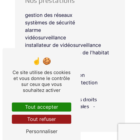
Nos prestations
gestion des réseaux
systèmes de sécurité
alarme
vidéosurveillance
installateur de vidéosurveillance
systèmes de protection de l'habitat
installation d'alarme
installateur d'alarme
Ce site utilise des cookies
systèmes de sécurisation
et vous donne le contrôle
installation de vidéoprotection
sur ceux que vous
souhaitez activer
©
Vistalid
- 2026 - Tous droits
réservés -
Mentions légales
-
Tout accepter
Gestion des cookies
Tout refuser
Personnaliser